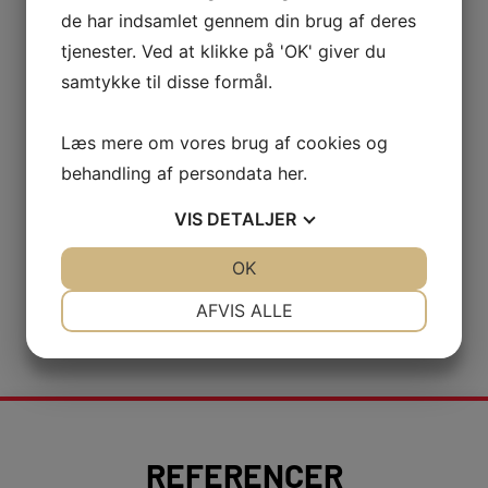
de har indsamlet gennem din brug af deres
tjenester. Ved at klikke på 'OK' giver du
samtykke til disse formål.
Læs mere om vores brug af cookies og
behandling af persondata
her
.
VIS
DETALJER
JA
NEJ
OK
JA
NEJ
NØDVENDIGE
PRÆFERENCER
AFVIS ALLE
JA
NEJ
JA
NEJ
MARKETING
STATISTIK
REFERENCER