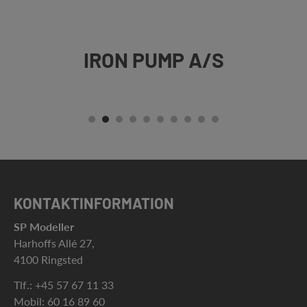
IRON PUMP A/S
KONTAKTINFORMATION
SP Modeller
Harhoffs Allé 27,
4100 Ringsted
Tlf.:
+45 57 67 11 33
Mobil:
60 16 89 60